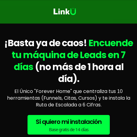
¡Basta ya de caos!
Encuende
tu máquina de Leads en 7
días
(no más de 1 hora al
día).
El Único "Forever Home" que centraliza tus
10
herramientas (Funnels, Citas, Cursos) y te instala la
Ruta de Escalada a
Cifras.
6
Sí quiero mi instalación
Base gratis de 14 días