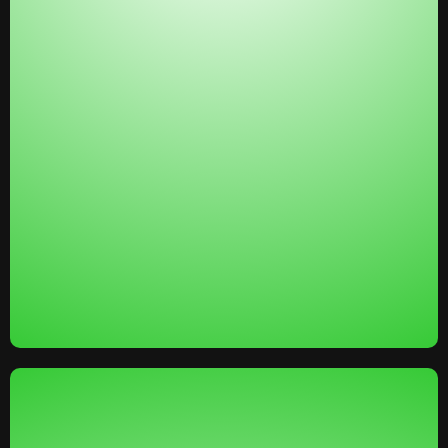
preguntas a nuestro equipo en horario laboral y
obtener respuestas rápidas.
Entrenamientos Semanales y Mensuales:
Sesiones
de Q&A en vivo con el equipo y un entrenamiento
mensual para que siempre estés a la vanguardia.
VALOR PERCIBIDO: $$$$
(El valor de un mentor o un grupo de mastermind es
incalculable. Vamos a proyectar un valor de
$500/mes para esto, para que la gente sienta que la
Aceleradora por sí sola vale más que el precio total).