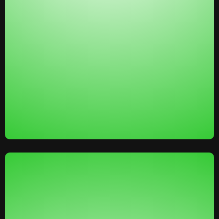
Fúneles, Páginas y Cursos Ilimitados:
Construye tantos embudos, websites y aloja
tantos cursos como quieras sin la ansiedad de
los límites de otras plataformas. Tu negocio
puede crecer sin que la factura crezca
contigo.
VALOR PERCIBIDO:
$$$
(
Cada herramienta que reemplazas se suma a este
valor. Vamos a proyectar miles de dólares anuales
en software ahorrado).