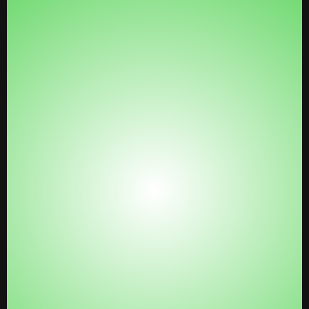
1. El Vehículo: El Motor de tu Imperio
Digital (LinkU Tech)
Paga solo por una herramienta, usa 10:
Dile
adiós a los gastos de ClickFunnels,
ActiveCampaign, Kajabi, Acuity, Trello, Zapier, y
el social media scheduler. Con LinkU Tech
tienes todo en un solo lugar.
Gestión de Clientes Sin Límite (¡y sin sustos
en la factura!):
Con un CRM ilimitado, puedes
manejar toda tu base de datos sin pagar extra
por cada contacto que subas.
Automatización Total, sin Operación:
Con
nuestro sistema, automatizas la nutrición de
leads, los seguimientos, las citas y hasta la
comunicación con tus clientes.