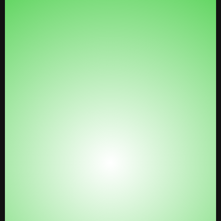
2. El Mapa y el GPS: La Aceleradora LinkU
Inteligencia de Mercado en Tiempo Real:
Olvida las tácticas de 2023. Accede a un
laboratorio de I+D donde se comparten los
funnels, anuncios y estrategias que están
funcionando ahora en el mercado hispano.
Networking de Alto Nivel:
No es un grupo de quejas,
es tu sala de juntas virtual. Conecta con otros
expertos que están escalando a 5 y 6 cifras.
Soporte Humano:
Olvida los tickets de soporte. Con
acceso directo a la comunidad, puedes hacer