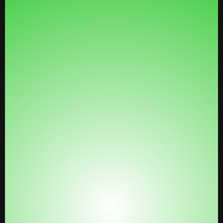
3. El Lamborghini con el Piloto
Automático: Los Snapshots y los
Protocolos
Tu Negocio Digital Montado en Minutos:
Te
entregamos tu maqueta base de negocio lista para
usar. Olvídate de empezar de cero.
Pipeline de Ventas:
Tendrás el embudo de ventas ya
pre-construido y optimizado para el mercado de
coaches y mentores.