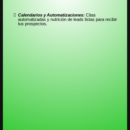
Calendarios y Automatizaciones:
Citas
automatizadas y nutrición de leads listas para recibir
tus prospectos.
Plantillas de Fúneles y Websites:
Diseños de alta
conversión listos para que solo tengas que cambiar
los textos y las imágenes.
Te damos el
Protocolos de Éxito Validados:
"cómo" para que no te quedes solo con la
herramienta. Protocolos
paso a paso para:
VALOR PERCIBIDO: $$$$
(El valor de la implementación. Es como comprar un
carro y que ya te den la ruta con el GPS listo. Es el
valor de no tener que aprender a construirlo todo).